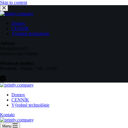
Skip to content
Domov
CENNÍK
Výrobné technológie
Adresa:
Murgašova 917
Dubnica nad Váhom
Otváracie hodiny:
Pondelok - Piatok: 7:00 - 16:00
Domov
CENNÍK
Výrobné technológie
Kontakt
Menu