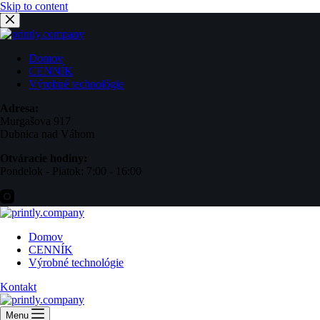
Skip to content
Domov
CENNÍK
Výrobné technológie
Adresa:
Murgašova 917
Dubnica nad Váhom
Otváracie hodiny:
Pondelok - Piatok: 7:00 - 16:00
Domov
CENNÍK
Výrobné technológie
Kontakt
Menu