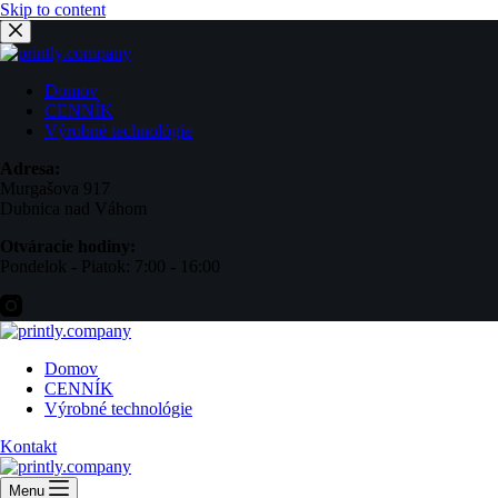
Skip to content
Domov
CENNÍK
Výrobné technológie
Adresa:
Murgašova 917
Dubnica nad Váhom
Otváracie hodiny:
Pondelok - Piatok: 7:00 - 16:00
Domov
CENNÍK
Výrobné technológie
Kontakt
Menu