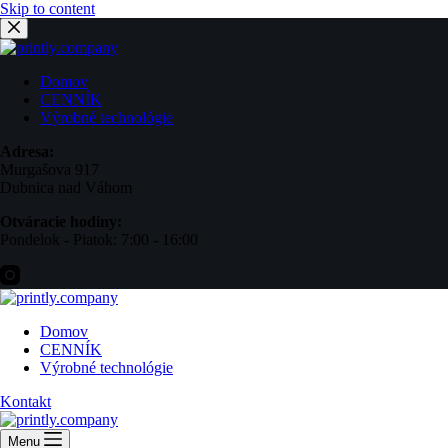
Skip to content
Domov
CENNÍK
Výrobné technológie
Adresa:
Murgašova 917
Dubnica nad Váhom
Otváracie hodiny:
Pondelok - Piatok: 7:00 - 16:00
Domov
CENNÍK
Výrobné technológie
Kontakt
Menu